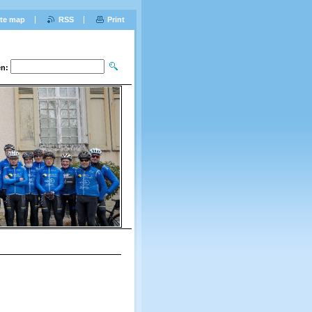
ite map
RSS
Print
n: