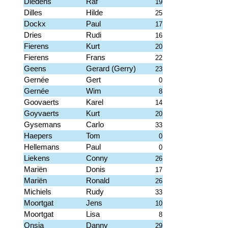
Diedens
Raf
19
Dilles
Hilde
25
Dockx
Paul
17
Dries
Rudi
16
Fierens
Kurt
20
Fierens
Frans
22
Geens
Gerard (Gerry)
23
Gernée
Gert
0
Gernée
Wim
8
Goovaerts
Karel
14
Goyvaerts
Kurt
20
Gysemans
Carlo
33
Haepers
Tom
0
Hellemans
Paul
0
Liekens
Conny
26
Mariën
Donis
17
Mariën
Ronald
26
Michiels
Rudy
33
Moortgat
Jens
10
Moortgat
Lisa
8
Onsia
Danny
29