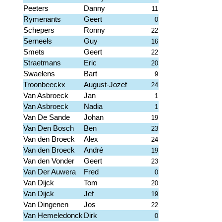
Peeters
Danny
11
Rymenants
Geert
0
Schepers
Ronny
22
Serneels
Guy
16
Smets
Geert
22
Straetmans
Eric
20
Swaelens
Bart
9
Troonbeeckx
August-Jozef
24
Van Asbroeck
Jan
1
Van Asbroeck
Nadia
1
Van De Sande
Johan
19
Van Den Bosch
Ben
23
Van den Broeck
Alex
24
Van den Broeck
André
19
Van den Vonder
Geert
23
Van Der Auwera
Fred
0
Van Dijck
Tom
20
Van Dijck
Jef
19
Van Dingenen
Jos
22
Van Hemeledonck
Dirk
0