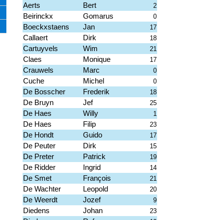
Aerts
Bert
2
Beirinckx
Gomarus
0
Boeckxstaens
Jan
17
Callaert
Dirk
18
Cartuyvels
Wim
21
Claes
Monique
17
Crauwels
Marc
0
Cuche
Michel
0
De Bosscher
Frederik
18
De Bruyn
Jef
25
De Haes
Willy
1
De Haes
Filip
23
De Hondt
Guido
17
De Peuter
Dirk
15
De Preter
Patrick
19
De Ridder
Ingrid
14
De Smet
François
21
De Wachter
Leopold
20
De Weerdt
Jozef
9
Diedens
Johan
23