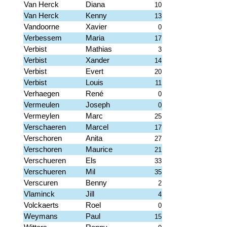
Van Herck
Diana
10
Van Herck
Kenny
13
Vandoorne
Xavier
0
Verbessem
Maria
17
Verbist
Mathias
3
Verbist
Xander
14
Verbist
Evert
20
Verbist
Louis
11
Verhaegen
René
0
Vermeulen
Joseph
0
Vermeylen
Marc
25
Verschaeren
Marcel
17
Verschoren
Anita
27
Verschoren
Maurice
21
Verschueren
Els
33
Verschueren
Mil
35
Verscuren
Benny
2
Vlaminck
Jill
4
Volckaerts
Roel
0
Weymans
Paul
15