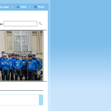
ite map
RSS
Print
n: