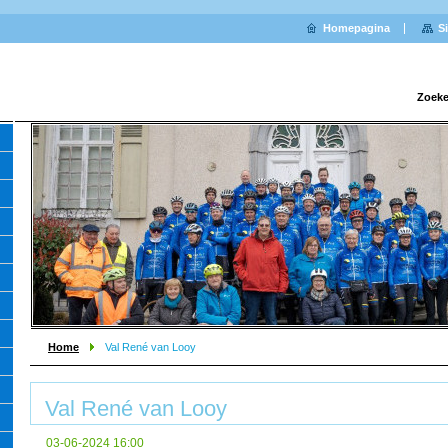
Homepagina
S
Zoeke
Home
Val René van Looy
Val René van Looy
03-06-2024 16:00