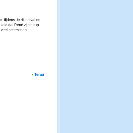
 tijdens de rit ten val en
teld dat René zijn heup
veel beterschap.
Terug