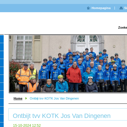
Homepagina
S
Zoeke
Home
Ontbijt tvv KOTK Jos Van Dingenen
Ontbijt tvv KOTK Jos Van Dingenen
15-10-2024 12:52