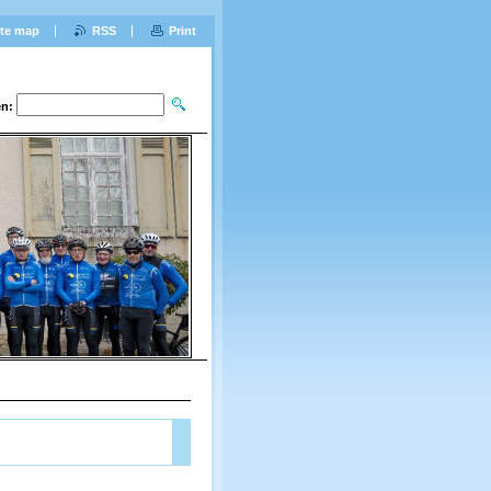
ite map
RSS
Print
n: