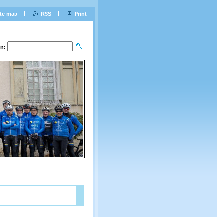
ite map
RSS
Print
n: