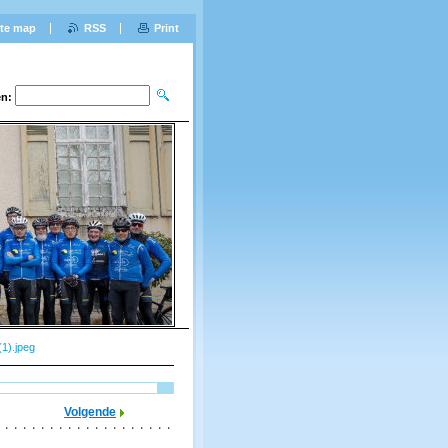
ite map
RSS
Print
n:
1).jpeg
Volgende